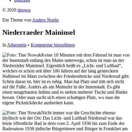
© 2026
tinowa
Ein Theme von
Anders Norén
Niederraeder Maininsel
In
Allgemein
•
Kommentar hinzufügen
Keine 10 Minuten mit dem Fahrrad ist man von
der Innenstadt entlang des Mains unterwegs, schon ist man an der
Niederräder Maininsel. Eigentlich heißt es „Licht- und Luftbad“,
welches es schon seit über 100 Jahren auf der lang gestreckten
Halbinsel im Main zwischen der Friedensbrücke und Niederrad gibt.
Schön daran ist, hier ist es ruhig. Man hat Platz und tritt sich nicht
auf die Füße. Anders als am Mainufer in der Innenstadt. Es gibt
einen neugebauten Imbiss und es stehen mehrere Tische und Bänke
herum. Oder man sucht sich einen schattigen Platz, wo man die
eigene Picknickdecke ausbreiten kann.
Nicht immer war die Geschichte ebenso
idyllisch wie der Ort: Das Licht- und Luftbad Niederrad war das
letzte öffentliche Bad in dem vom 2. April 1936 bis zum Ende der
Badesaison 1938 jüdische Bürgerinnen und Bürger in Frankfurt am