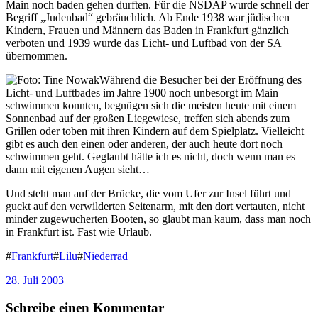
Main noch baden gehen durften. Für die NSDAP wurde schnell der
Begriff „Judenbad“ gebräuchlich. Ab Ende 1938 war jüdischen
Kindern, Frauen und Männern das Baden in Frankfurt gänzlich
verboten und 1939 wurde das Licht- und Luftbad von der SA
übernommen.
Während die Besucher bei der Eröffnung des
Licht- und Luftbades im Jahre 1900 noch unbesorgt im Main
schwimmen konnten, begnügen sich die meisten heute mit einem
Sonnenbad auf der großen Liegewiese, treffen sich abends zum
Grillen oder toben mit ihren Kindern auf dem Spielplatz. Vielleicht
gibt es auch den einen oder anderen, der auch heute dort noch
schwimmen geht. Geglaubt hätte ich es nicht, doch wenn man es
dann mit eigenen Augen sieht…
Und steht man auf der Brücke, die vom Ufer zur Insel führt und
guckt auf den verwilderten Seitenarm, mit den dort vertauten, nicht
minder zugewucherten Booten, so glaubt man kaum, dass man noch
in Frankfurt ist. Fast wie Urlaub.
#
Frankfurt
#
Lilu
#
Niederrad
28. Juli 2003
Schreibe einen Kommentar