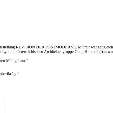
e ausstellung REVISION DER POSTMODERNE. Mit mir war zeitgleich ein
der österreichischen Architektengruppe Coop Himmelb(l)au wurden
ten Müll gebaut.“
„oberflashy“!