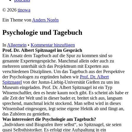
© 2026
tinowa
Ein Theme von
Anders Norén
Psychologie und Tagebuch
In
Allgemein
•
Kommentar hinzufügen
Prof. Dr. Albert Spitznagel im Gespräch
Ein Ansatz dem Tagebuch auf die Spur zu kommen sind so
genannte Expertengespräche. Manchmal allein oder auch zu
mehreren unterhält sich das Projektteam mit Experten aus
verschiedenen Disziplinen. Um das Tagebuch aus der Perspektive
der Psychologen zu ergründen haben wir
Prof. Dr. Albert
Spitznagel
von der Justus-Liebig-Universität Gießen zu uns ins
Museum eingeladen. Prof. Dr. Albert Spitznagel ist ein Typ
Wissenschaftler, den es heute kaum noch gibt. Es scheint als habe er
alle Zeit der Welt und in dieser badet er, breitet sich aus, langsam
sprechend, manchmal leicht stockend. Man selbst wird in dieses
Wissensbad eingesogen, legt seine eigene Hektik ab und fängt an,
das Zuhören zu genießen.
Was interessiert die Psychologie am Tagebuch?
„Individuen sind Biografen ihrer selbst“, so Spitznagel, sie seien
quasi Selbsthistoriker. Es erfolgt eine Aufspaltung in ein