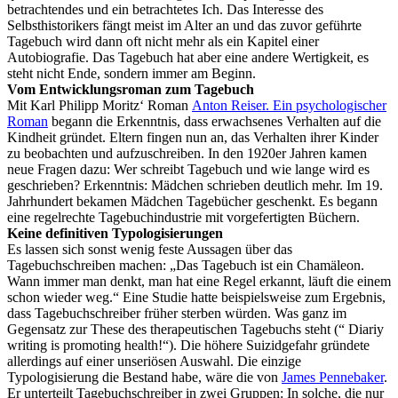
betrachtendes und ein betrachtetes Ich. Das Interesse des
Selbsthistorikers fängt meist im Alter an und das zuvor geführte
Tagebuch wird dann oft nicht mehr als ein Kapitel einer
Autobiografie. Das Tagebuch hat aber eine andere Wertigkeit, es
steht nicht Ende, sondern immer am Beginn.
Vom Entwicklungsroman zum Tagebuch
Mit Karl Philipp Moritz‘ Roman
Anton Reiser. Ein psychologischer
Roman
begann die Erkenntnis, dass erwachsenes Verhalten auf die
Kindheit gründet. Eltern fingen nun an, das Verhalten ihrer Kinder
zu beobachten und aufzuschreiben. In den 1920er Jahren kamen
neue Fragen dazu: Wer schreibt Tagebuch und wie lange wird es
geschrieben? Erkenntnis: Mädchen schrieben deutlich mehr. Im 19.
Jahrhundert bekamen Mädchen Tagebücher geschenkt. Es begann
eine regelrechte Tagebuchindustrie mit vorgefertigten Büchern.
Keine definitiven
Typologisierungen
Es lassen sich sonst wenig feste Aussagen über das
Tagebuchschreiben machen: „Das Tagebuch ist ein Chamäleon.
Wann immer man denkt, man hat eine Regel erkannt, läuft die einem
schon wieder weg.“ Eine Studie hatte beispielsweise zum Ergebnis,
dass Tagebuchschreiber früher sterben würden. Was ganz im
Gegensatz zur These des therapeutischen Tagebuchs steht (“ Diariy
writing is promoting health!“). Die höhere Suizidgefahr gründete
allerdings auf einer unseriösen Auswahl. Die einzige
Typologisierung die Bestand habe, wäre die von
James Pennebaker
.
Er unterteilt Tagebuchschreiber in zwei Gruppen: In solche, die nur