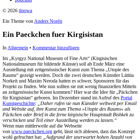
© 2026
tinowa
Ein Theme von
Anders Norén
Ein Paeckchen fuer Kirgisistan
In
Allgemein
•
Kommentar hinzufügen
Im „Kyrgyz National Museum of Fine Arts“ (Kirgisischen
Nationalmuseum für bildende Künste) soll ab Ende März eine
Ausstellung mit zeitgenössischer Kunst zum Thema „Utopie des
Raums“ gezeigt werden. Doch die zwei deutschen Künstler Lätitia
Norkeit und Maxim Neroda hatten es schwer, Sponsoren für das
Projekt zu finden. Wie nun sollten sie mit wenig finanziellen Mitteln
an zeitgenössische Kunst kommen? Hier war die Idee für „Päckchen
für Kirgisistan“ geboren. Im Dezember stand im Aufruf des
Portal
Kunstgeschichte
:
„Daher rufen sie nun Künstler weltweit per Email
und Website auf, ihre Kunst zum Thema »Utopie des Raums« als
Päckchen oder Brief in die ferne kirgisische Hauptstadt Bishkek zu
verschicken und Teil einer Ausstellung werden zu lassen.“
Wenn man mittlerweile auf die Webseite
von
www.paeckchen.org
geht, lässt sich ablesen, dass das Konzept
wohl gefruchtet hat:
„Aufgrund der unerwartet hohen Anzahl von