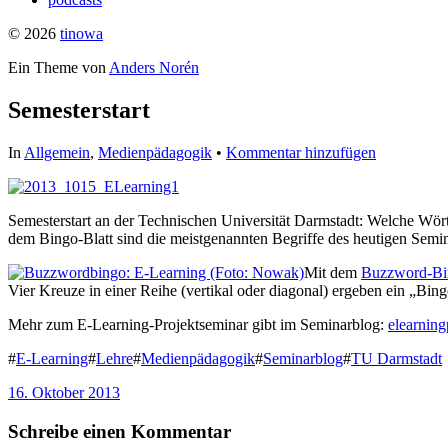
© 2026
tinowa
Ein Theme von
Anders Norén
Semesterstart
In
Allgemein
,
Medienpädagogik
•
Kommentar hinzufügen
Semesterstart an der Technischen Universität Darmstadt: Welche Wö
dem Bingo-Blatt sind die meistgenannten Begriffe des heutigen Semina
Mit dem
Buzzword-Bi
Vier Kreuze in einer Reihe (vertikal oder diagonal) ergeben ein „Bing
Mehr zum E-Learning-Projektseminar gibt im Seminarblog:
elearning
#
E-Learning
#
Lehre
#
Medienpädagogik
#
Seminarblog
#
TU Darmstadt
16. Oktober 2013
Schreibe einen Kommentar