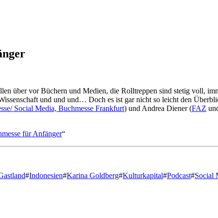
änger
len über vor Büchern und Medien, die Rolltreppen sind stetig voll, imm
, Wissenschaft und und und… Doch es ist gar nicht so leicht den Überb
esse/
Social Media,
Buchmesse Frankfurt
) und Andrea Diener (
FAZ
un
messe für Anfänger
“
Gastland
#
Indonesien
#
Karina Goldberg
#
Kulturkapital
#
Podcast
#
Social