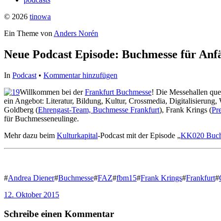
© 2026
tinowa
Ein Theme von
Anders Norén
Neue Podcast Episode: Buchmesse für Anf
In
Podcast
•
Kommentar hinzufügen
Willkommen bei der
Frankfurt Buchmesse
! Die Messehallen quel
ein Angebot: Literatur, Bildung, Kultur, Crossmedia, Digitalisierung
Goldberg (
Ehrengast-Team, Buchmesse Frankfurt
), Frank Krings (
Pr
für Buchmesseneulinge.
Mehr dazu beim
Kulturkapital
-Podcast mit der Episode „
KK020 Buch
#
Andrea Diener
#
Buchmesse
#
FAZ
#
fbm15
#
Frank Krings
#
Frankfurt
#
12. Oktober 2015
Schreibe einen Kommentar