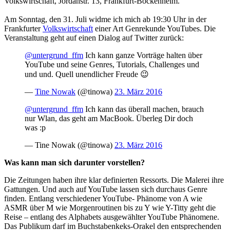
Volkswirtschaft, Jordanstr. 13, Frankfurt-Bockenheim.
Am Sonntag, den 31. Juli widme ich mich ab 19:30 Uhr in der
Frankfurter
Volkswirtschaft
einer Art Genrekunde YouTubes. Die
Veranstaltung geht auf einen Dialog auf Twitter zurück:
@untergrund_ffm
Ich kann ganze Vorträge halten über
YouTube und seine Genres, Tutorials, Challenges und
und und. Quell unendlicher Freude 😉
—
Tine Nowak
(@tinowa)
23. März 2016
@untergrund_ffm
Ich kann das überall machen, brauch
nur Wlan, das geht am MacBook. Überleg Dir doch
was :p
— Tine Nowak (@tinowa)
23. März 2016
Was kann man sich darunter vorstellen?
Die Zeitungen haben ihre klar definierten Ressorts. Die Malerei ihre
Gattungen. Und auch auf YouTube lassen sich durchaus Genre
finden. Entlang verschiedener YouTube- Phänome von A wie
ASMR über M wie Morgenroutinen bis zu Y wie Y-Titty geht die
Reise – entlang des Alphabets ausgewählter YouTube Phänomene.
Das Publikum darf im Buchstabenkeks-Orakel den entsprechenden