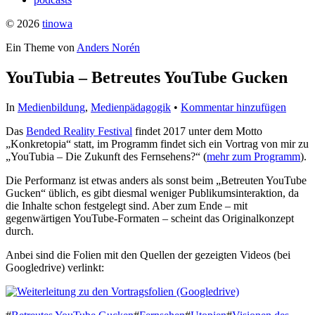
© 2026
tinowa
Ein Theme von
Anders Norén
YouTubia – Betreutes YouTube Gucken
In
Medienbildung
,
Medienpädagogik
•
Kommentar hinzufügen
Das
Bended Reality Festival
findet 2017 unter dem Motto
„Konkretopia“ statt, im Programm findet sich ein Vortrag von mir zu
„YouTubia – Die Zukunft des Fernsehens?“ (
mehr zum Programm
).
Die Performanz ist etwas anders als sonst beim „Betreuten YouTube
Gucken“ üblich, es gibt diesmal weniger Publikumsinteraktion, da
die Inhalte schon festgelegt sind. Aber zum Ende – mit
gegenwärtigen YouTube-Formaten – scheint das Originalkonzept
durch.
Anbei sind die Folien mit den Quellen der gezeigten Videos (bei
Googledrive) verlinkt: