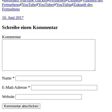
#
Betreutes YouTube Gucken
#
Fernsehen
#
Utopien
#
Visionen des
Fernsehens
#
YouTube
#
YouTuber
#
YouTubia
#
Zukunft des
Fernsehens
10. Juni 2017
Schreibe einen Kommentar
Kommentar
Name
*
E-Mail-Adresse
*
Website