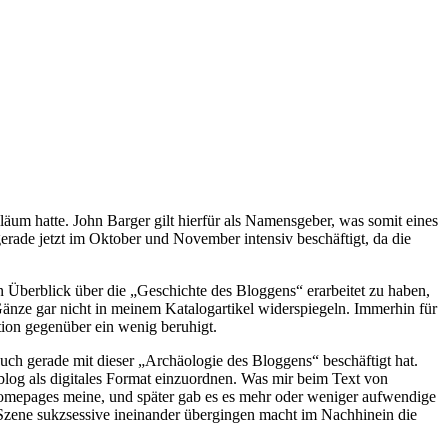
läum hatte. John Barger gilt hierfür als Namensgeber, was somit eines
rade jetzt im Oktober und November intensiv beschäftigt, da die
en Überblick über die „Geschichte des Bloggens“ erarbeitet zu haben,
Gänze gar nicht in meinem Katalogartikel widerspiegeln. Immerhin für
tion gegenüber ein wenig beruhigt.
auch gerade mit dieser „Archäologie des Bloggens“ beschäftigt hat.
eblog als digitales Format einzuordnen. Was mir beim Text von
 Homepages meine, und später gab es es mehr oder weniger aufwendige
Szene sukzsessive ineinander übergingen macht im Nachhinein die