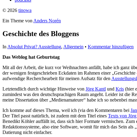
© 2026
tinowa
Ein Theme von
Anders Norén
Geschichte des Bloggens
In
Absolut Privat? Ausstellung
,
Allgemein
•
Kommentar hinzufügen
Das Weblog hat Geburtstag
Mit all der Arbeit, die kurz vor Weihnachten anfällt, habe ich ganz 
der wenigen festgeschrieben Eckdaten im Rahmen einer „Geschichte d
aufwendige Recherchearbeit für meinen Aufsatz für den
Ausstellungs
Letztendlich durch wichtige Hinweise von
Jörg Kantl
und
Kris
(hier 
zumindest was den deutschsprachigen Raum angeht. Leider ist die Rech
meine Dissertation über „Medienamateure“ habe ich so nebenbei massi
Ich komme auf dieses Thema, weil ich (via den Kommentaren bei
Jan
Der Titel passt natürlich, ist zudem mit dem Titel eines
Texts von Jör
Benedikt Köhler auffällt ist, dass sich hier Formate vermischen. Z
Redaktionssysteme, also eine Software, womit für mich das Sein als
Datierung nicht einfacher.