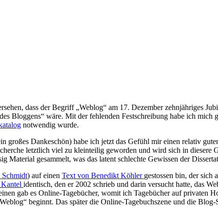
übersehen, dass der Begriff „Weblog“ am 17. Dezember zehnjähriges Jubi
es Bloggens“ wäre. Mit der fehlenden Festschreibung habe ich mich ge
katalog
notwendig wurde.
ein großes Dankeschön) habe ich jetzt das Gefühl mir einen relativ gut
erche letztlich viel zu kleinteilig geworden und wird sich in diesere 
g Material gesammelt, was das latent schlechte Gewissen der Disserta
 Schmidt
) auf einen
Text von Benedikt Köhler
gestossen bin, der sich 
g Kantel
identisch, den er 2002 schrieb und darin versucht hatte, das W
um einen gab es Online-Tagebücher, womit ich Tagebücher auf privaten
 „Weblog“ beginnt. Das später die Online-Tagebuchszene und die Blog-