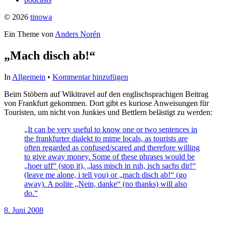
© 2026
tinowa
Ein Theme von
Anders Norén
„Mach disch ab!“
In
Allgemein
•
Kommentar hinzufügen
Beim Stöbern auf Wikitravel auf den englischsprachigen Beitrag
von Frankfurt gekommen. Dort gibt es kuriose Anweisungen für
Touristen, um nicht von Junkies und Bettlern belästigt zu werden:
„It can be very useful to know one or two sentences in
the frankfurter dialekt to mime locals, as tourists are
often regarded as confused/scared and therefore willing
to give away money. Some of these phrases would be
„hoer uff“ (stop it), „lass misch in ruh, isch sachs dir!“
(leave me alone, i tell you) or „mach disch ab!“ (go
away). A polite „Nein, danke“ (no thanks) will also
do.“
8. Juni 2008