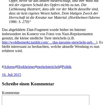
Opfer, bevor sie das andere niederschlägt, und ihre Wahl hat
mit der eigenen Schuld des Opfers nichts zu tun. Die
Liebkosung illustriert, dass alle vor der Macht dasselbe sind,
dass sie kein eigenes Wesen haben. Dem blutigen Zweck der
Herrschaft ist die
Kreatur nur Material. (Horkheimer/Adorno
1986: S. 270)“
Das abgebildete Zitat-Fragment wurde bisher im Internet
insbesondere im Kontext von Fotos von Nazi-Repräsentanten
genutzt, die kleine niedliche Tiere streicheln (z.B.
http://wohlbemerkt.tumblr.com/…/das-laessige-streicheln-ueb…
). Es
bleibt interessant zu beobachten, welche aktuelle Wendung es nun
erfahren wird.
#
Adorno
#
Horkheimer
#
merkelstreichelt
#
Politik
16. Juli 2015
Schreibe einen Kommentar
Kommentar