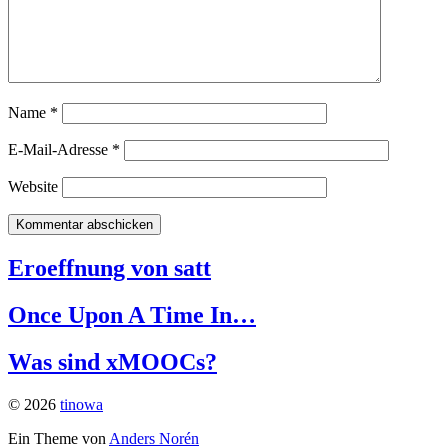
Name
*
E-Mail-Adresse
*
Website
Eroeffnung von satt
Once Upon A Time In…
Was sind xMOOCs?
© 2026
tinowa
Ein Theme von
Anders Norén