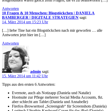
festgebunden waren gleich zehn Fragen, die es zu beantworten […]
Antworten
10 Fragen & 10 Menschen: Blogstöckchen | DANIELA
BAMBERGER | DIGITALE STRATEGIEN
sagt:
14. März 2014 um 15:23 Uhr
[…] liebe Tine hat ein Blogstöckchen nach mir geworfen … alle
Antworten jetzt hier im […]
Antworten
admin
sagt:
15. März 2014 um 11:42 Uhr
Tipps aus den ersten 6 Antworten:
Evernote, auch als Notizapp (Daniela und Natalie)
Hootsuite zur Pflege mehrerer Social Media Accounts, fkt.
aber schlecht am Tablet (Daniela und Annabelle)
Firefox-Browsertool „Screengrab“ für Screenshots (Daniela)
Logitech Ultrathin-Keyboard Cover für das iPad (Daniela)