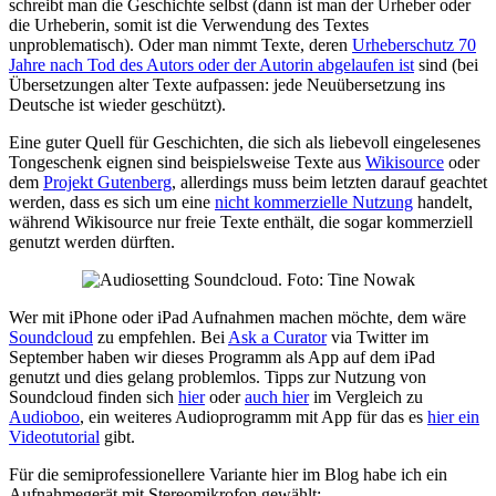
schreibt man die Geschichte selbst (dann ist man der Urheber oder
die Urheberin, somit ist die Verwendung des Textes
unproblematisch). Oder man nimmt Texte, deren
Urheberschutz 70
Jahre nach Tod des Autors oder der Autorin abgelaufen ist
sind (bei
Übersetzungen alter Texte aufpassen: jede Neuübersetzung ins
Deutsche ist wieder geschützt).
Eine guter Quell für Geschichten, die sich als liebevoll eingelesenes
Tongeschenk eignen sind beispielsweise Texte aus
Wikisource
oder
dem
Projekt Gutenberg
, allerdings muss beim letzten darauf geachtet
werden, dass es sich um eine
nicht kommerzielle Nutzung
handelt,
während Wikisource nur freie Texte enthält, die sogar kommerziell
genutzt werden dürften.
Wer mit iPhone oder iPad Aufnahmen machen möchte, dem wäre
Soundcloud
zu empfehlen. Bei
Ask a Curator
via Twitter im
September haben wir dieses Programm als App auf dem iPad
genutzt und dies gelang problemlos. Tipps zur Nutzung von
Soundcloud finden sich
hier
oder
auch hier
im Vergleich zu
Audioboo
, ein weiteres Audioprogramm mit App für das es
hier ein
Videotutorial
gibt.
Für die semiprofessionellere Variante hier im Blog habe ich ein
Aufnahmegerät mit Stereomikrofon gewählt: