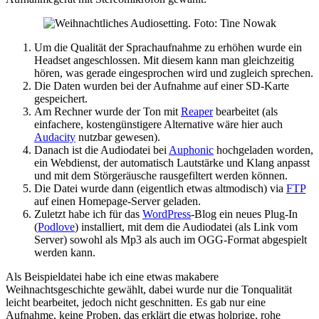
Um die Qualität der Sprachaufnahme zu erhöhen wurde ein
Headset angeschlossen. Mit diesem kann man gleichzeitig
hören, was gerade eingesprochen wird und zugleich sprechen.
Die Daten wurden bei der Aufnahme auf einer SD-Karte
gespeichert.
Am Rechner wurde der Ton mit
Reaper
bearbeitet (als
einfachere, kostengünstigere Alternative wäre hier auch
Audacity
nutzbar gewesen).
Danach ist die Audiodatei bei
Auphonic
hochgeladen worden,
ein Webdienst, der automatisch Lautstärke und Klang anpasst
und mit dem Störgeräusche rausgefiltert werden können.
Die Datei wurde dann (eigentlich etwas altmodisch) via
FTP
auf einen Homepage-Server geladen.
Zuletzt habe ich für das
WordPress
-Blog ein neues Plug-In
(
Podlove
) installiert, mit dem die Audiodatei (als Link vom
Server) sowohl als Mp3 als auch im OGG-Format abgespielt
werden kann.
Als Beispieldatei habe ich eine etwas makabere
Weihnachtsgeschichte gewählt, dabei wurde nur die Tonqualität
leicht bearbeitet, jedoch nicht geschnitten. Es gab nur eine
Aufnahme, keine Proben, das erklärt die etwas holprige, rohe